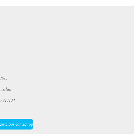
 19b,
ssluis
69824134
kosteloos contact op