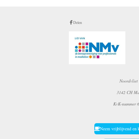
Delen
Noordvliet
3142 CH Maa
KvK-nummer 
Neem vrijblijvend en 